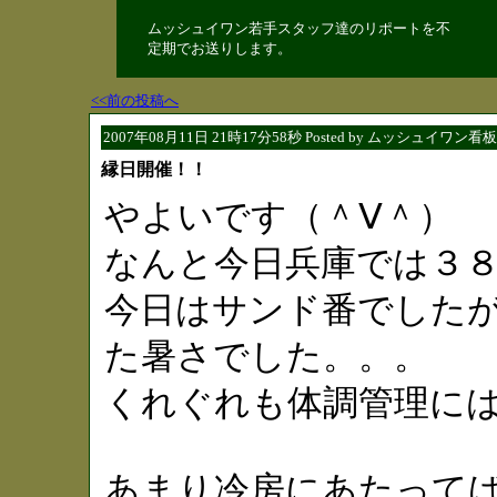
ムッシュイワン若手スタッフ達のリポートを不
定期でお送りします。
<<前の投稿へ
2007年08月11日 21時17分58秒 Posted by ムッシュイワン看
縁日開催！！
やよいです（＾Ⅴ＾）
なんと今日兵庫では３
今日はサンド番でした
た暑さでした。。。
くれぐれも体調管理に
あまり冷房にあたって