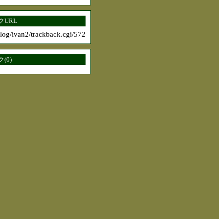
URL
blog/ivan2/trackback.cgi/572
(0)