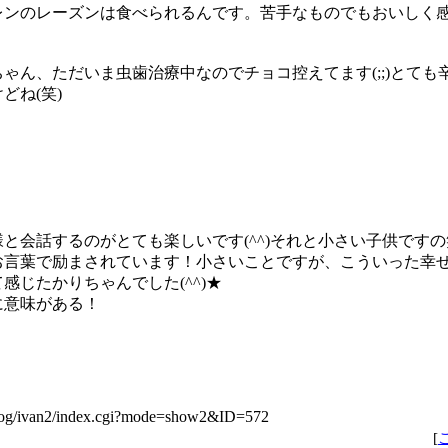
レンのレーズンは食べられるんです。苦手なものでもおいしく
ゃん、ただいま虫歯治療中なのでチョコ控えてます(;;)とても
どね(笑)
と会話するのがとても楽しいです(^^)それと小さい子供です
お言葉で励まされています！小さいことですが、こういった幸
感じたかりちゃんでした(^^)★
に意味がある！
/blog/ivan2/index.cgi?mode=show2&ID=572
[