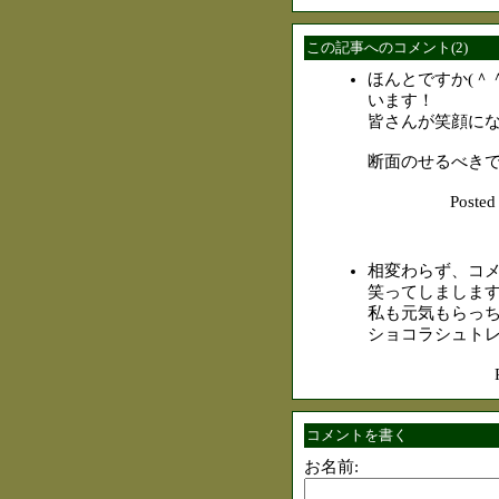
この記事へのコメント(2)
ほんとですか(＾
います！
皆さんが笑顔に
断面のせるべきで
Post
相変わらず、コ
笑ってしましま
私も元気もらっ
ショコラシュト
コメントを書く
お名前: