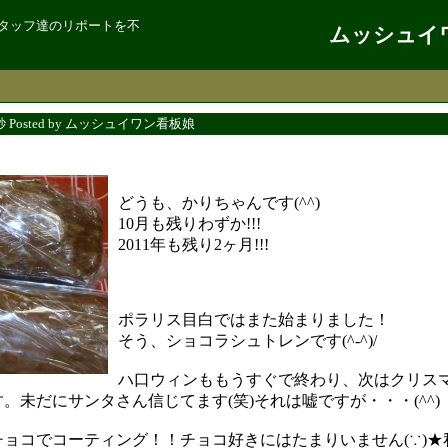
タッフ達のリポートを不
ムッシュイ
6秒 Posted by ムッシュイワン看板娘
どうも、かりちゃんです(^^)
10月も残りわずか!!!
2011年も残り2ヶ月!!!
ポラリス目白ではまた始まりました！
そう、ショコラシュトレンです(^-^)/
ハ口ウィンももうすぐで終わり、次はクリス
。未だにサンタさん信じてます(笑)それは嘘ですが・・・(^^)
ョコでコーティング！！チョコ好きにはたまりいません(∵)