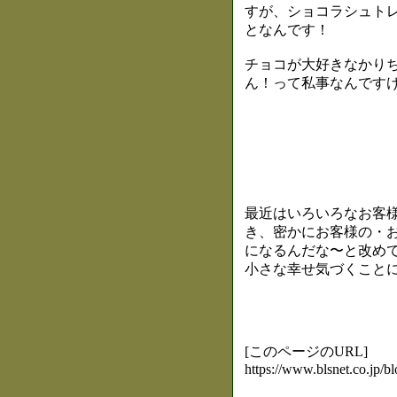
すが、ショコラシュト
となんです！
チョコが大好きなかりち
ん！って私事なんですけ
最近はいろいろなお客様
き、密かにお客様の・
になるんだな〜と改めて
小さな幸せ気づくこと
[このページのURL]
https://www.blsnet.co.jp