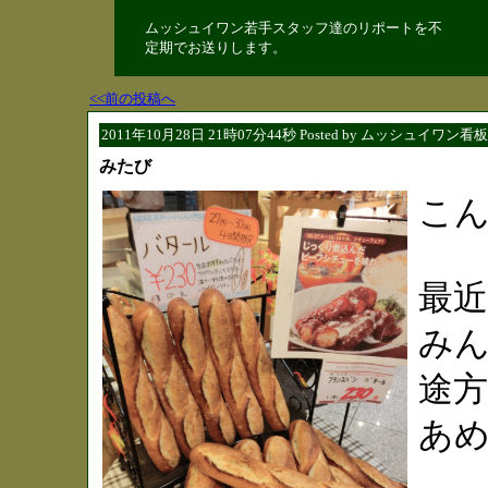
ムッシュイワン若手スタッフ達のリポートを不
定期でお送りします。
<<前の投稿へ
2011年10月28日 21時07分44秒 Posted by ムッシュイワン看
みたび
こ
最
み
途
あ