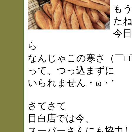
も
た
今
ら
なんじゃこの寒さ（￣□
って、つっ込まずに
いられません・ω・’
さてさて
目白店では今、
スーパーさんにも協力