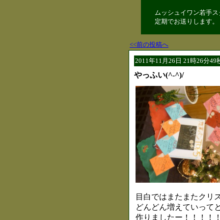
ムッシュイワン若手ス
定期でお送りします。
<<前の投稿へ
2011年11月26日 21時26分4
やっふい(^-^)/
目白ではまたまたクリ
どんどん増えていって
作りましたー！！！！