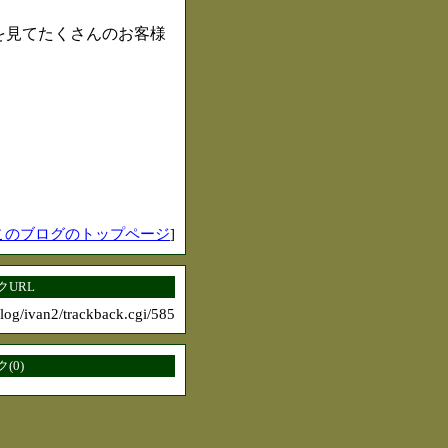
を見てたくさんのお客様
このブログのトップページ
]
URL
blog/ivan2/trackback.cgi/585
(0)