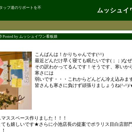
タッフ達のリポートを不
ムッシュイ
9秒 Posted by ムッシュイワン看板娘
こんばんは！かりちゃんです(^^)
最近どんだけ早く寝ても眠たいです(；；)な
その訳わかってるんです！そうです、寒いか
寒さには
弱いです・・・これからどんどん冷え込みます
皆さんも寒さに負けず頑張りましょうね(^-^)/
スマススペース作りました！！！
とても嬉しいです★さらに小池店長の提案でポラリス目白店部
！！