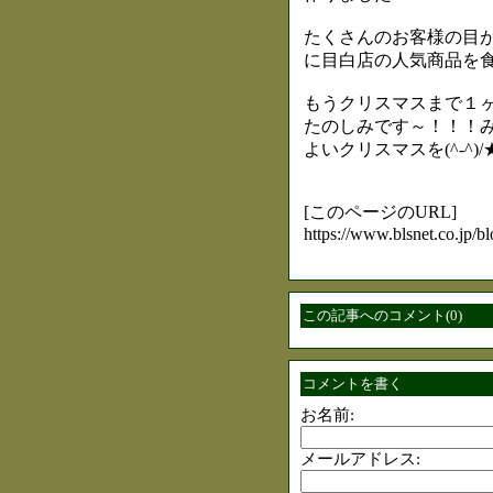
たくさんのお客様の目が
に目白店の人気商品を食
もうクリスマスまで１ヶ
たのしみです～！！！
よいクリスマスを(^-^)/
[このページのURL]
https://www.blsnet.co.jp
この記事へのコメント(0)
コメントを書く
お名前:
メールアドレス: