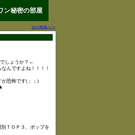
ワン秘密の部屋
次の投稿へ>>
ぜでしょうか？←
らなんですよね！！！！
が恐怖です(；；)
★
門別ＴＯＰ３、ポップを