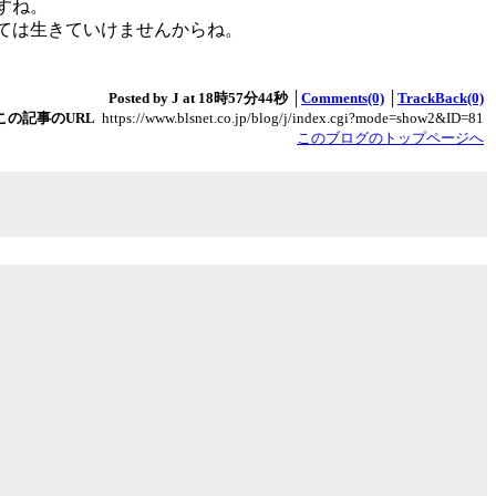
すね。
ては生きていけませんからね。
Posted by J at 18時57分44秒 │
Comments(0)
│
TrackBack(0)
この記事のURL
https://www.blsnet.co.jp/blog/j/index.cgi?mode=show2&ID=81
このブログのトップページへ