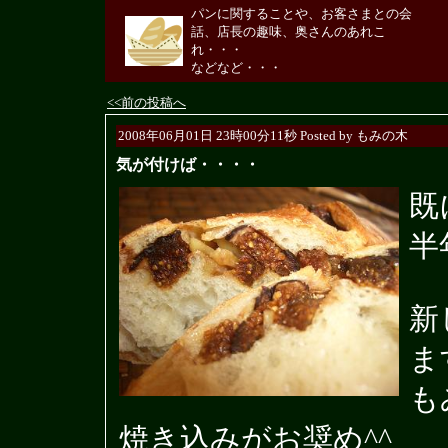
パンに関することや、お客さまとの会
話、店長の趣味、奥さんのあれこ
れ・・・
などなど・・・
<<前の投稿へ
2008年06月01日 23時00分11秒 Posted by もみの木
気が付けば・・・・
既
半
新
ま
も
焼き込みがお奨め^^