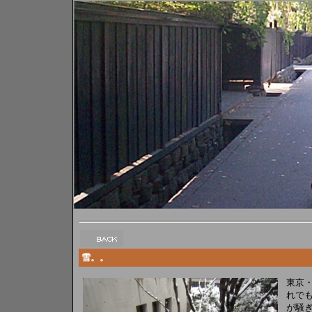
雪。。
東京
れでも
が騒ぎ