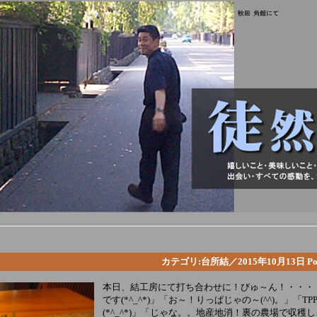
カテゴリ:台所結／2015年10月13日 Posted 
本日、結工房にて打ち合わせに！びゅ～ん！・・・
です(*^_^*)」「お～！りっぱじゃの～(^^)。」「T
(*^_^*)」「じゃな。。地産地消！裏の農場で収穫