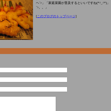
ヘ´>」「家庭菜園が普及するといいですね(*^_^*)
´>。。」
[
このブログのトップページ
]