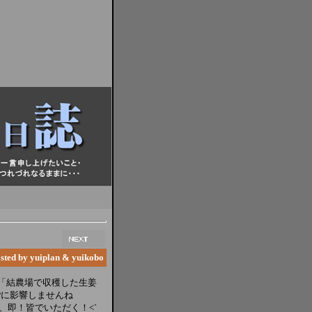
by yuiplan & yuikobo
「結農場で収穫した生姜
PPに影響しませんね
し、即！皆でいただく！<`