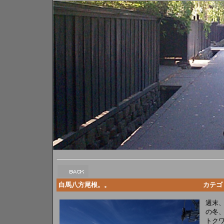
白馬八方尾根。。
カテゴリ:
週末
の冬
トクワ