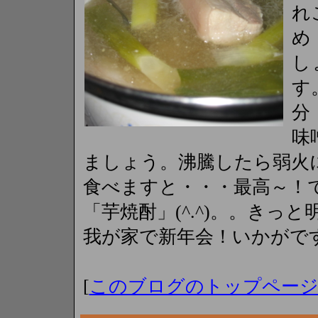
れ
め
し
す
分
味
ましょう。沸騰したら弱火
食べますと・・・最高～！
「芋焼酎」(^.^)。。き
我が家で新年会！いかがで
[
このブログのトップペー