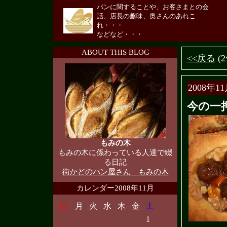
パンに関することや、お客さまとの会
話、店長の趣味、奥さんのあれこ
れ・・・
などなど・・・
ABOUT THIS BLOG
<<戻る
(
2008年11
今の一
もみの木
もみの木に係わっている人達で綴
る日記
街かどのパン屋さん もみの木
カレンダー2008年11月
日
月
火
水
木
金
土
1