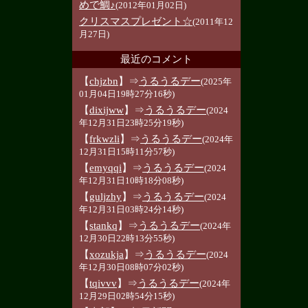
めで鯛♪
(2012年01月02日)
クリスマスプレゼント☆
(2011年12
月27日)
最近のコメント
【
chjzbn
】⇒
うるうるデー
(2025年
01月04日19時27分16秒)
【
dixijww
】⇒
うるうるデー
(2024
年12月31日23時25分19秒)
【
frkwzli
】⇒
うるうるデー
(2024年
12月31日15時11分57秒)
【
emyqqi
】⇒
うるうるデー
(2024
年12月31日10時18分08秒)
【
guljzhy
】⇒
うるうるデー
(2024
年12月31日03時24分14秒)
【
stankq
】⇒
うるうるデー
(2024年
12月30日22時13分55秒)
【
xozukja
】⇒
うるうるデー
(2024
年12月30日08時07分02秒)
【
tqivvv
】⇒
うるうるデー
(2024年
12月29日02時54分15秒)