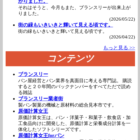
がりました。
それはそうと、今月もまた、ブランスリーが出来上が
りました。
(2026/05/22)
街の緑もいきいきと輝いて見える頃です。
街の緑もいきいきと輝いて見える頃です。
(2026/04/22)
もっと見る >>
コンテンツ
ブランスリー
パン屋経営とパン業界を真面目に考える専門誌。 購読
すると２０年間のバックナンバーをすべてただで読め
る雑誌
ブランスリー業者街
製パン製菓の機械と原材料の総合見本市です。
原価計算女王
原価計算女王は、パン・洋菓子・和菓子・飲食店・加
工食品向けに開発した、原価計算と栄養成分計算を一
体化したソフトシリーズです。
原価計算女王forパン