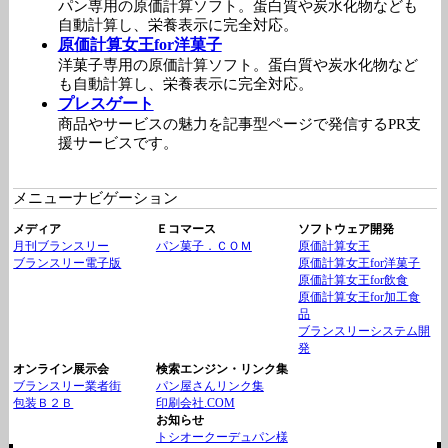
パン専用の原価計算ソフト。蛋白質や炭水化物なども
自動計算し、栄養表示に完全対応。
原価計算女王for洋菓子
洋菓子専用の原価計算ソフト。蛋白質や炭水化物など
も自動計算し、栄養表示に完全対応。
プレスゲート
商品やサービスの魅力を記事型ページで発信するPR支
援サービスです。
メニューナビゲーション
メディア
Ｅコマース
ソフトウェア開発
月刊ブランスリー
パン菓子．ＣＯＭ
原価計算女王
ブランスリー電子版
原価計算女王for洋菓子
原価計算女王for飲食
原価計算女王for加工食
品
ブランスリーシステム開
発
オンライン展示会
検索エンジン・リンク集
ブランスリー業者街
パン屋さんリンク集
包装Ｂ２Ｂ
印刷会社.COM
お知らせ
トシオークーデュパン様