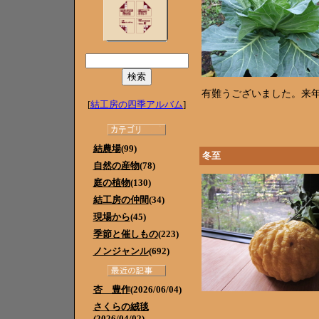
有難うございました。来
[
結工房の四季アルバム
]
結農場
(99)
冬至
自然の産物
(78)
庭の植物
(130)
結工房の仲間
(34)
現場から
(45)
季節と催しもの
(223)
ノンジャンル
(692)
杏 豊作
(2026/06/04)
さくらの絨毯
(2026/04/02)